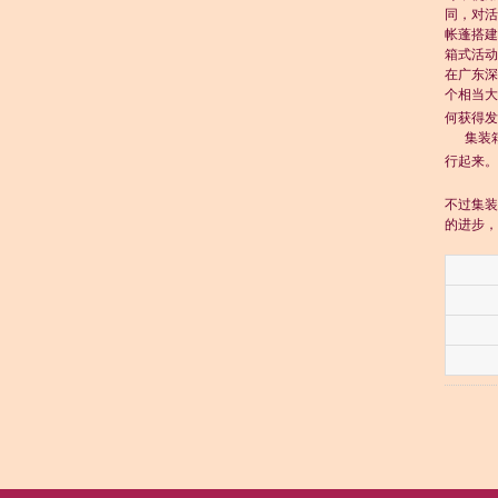
同，对活
帐蓬搭建
箱式活动
在广东深
个相当大
何获得发
集装箱
行起来。
不过集装
的进步，