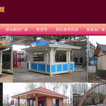
屋
移动厕所厂家
售货亭
景区康养民宿
集装箱厂家