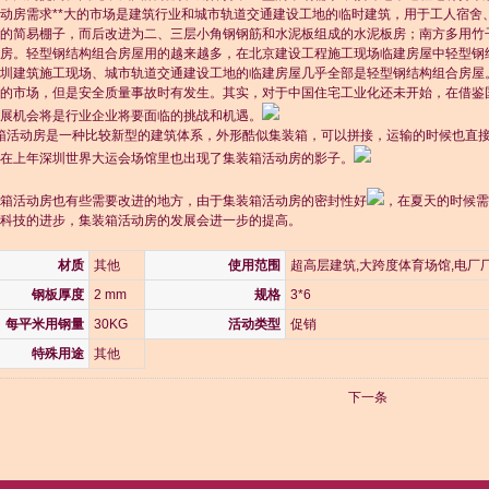
动房需求**大的市场是建筑行业和城市轨道交通建设工地的临时建筑，用于工人宿舍
的简易棚子，而后改进为二、三层小角钢钢筋和水泥板组成的水泥板房；南方多用竹
房。轻型钢结构组合房屋用的越来越多，在北京建设工程施工现场临建房屋中轻型钢
圳建筑施工现场、城市轨道交通建设工地的临建房屋几乎全部是轻型钢结构组合房屋
的市场，但是安全质量事故时有发生。其实，对于中国住宅工业化还未开始，在借鉴
展机会将是行业企业将要面临的挑战和机遇。
活动房是一种比较新型的建筑体系，外形酷似集装箱，可以拼接，运输的时候也直接
在上年深圳世界大运会场馆里也出现了集装箱活动房的影子。
箱活动房也有些需要改进的地方，由于集装箱活动房的密封性好
，在夏天的时候需
科技的进步，集装箱活动房的发展会进一步的提高。
材质
其他
使用范围
超高层建筑,大跨度体育场馆,电厂厂
钢板厚度
2 mm
规格
3*6
每平米用钢量
30KG
活动类型
促销
特殊用途
其他
下一条