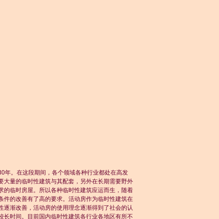
30年。在这段期间，各个领域各种行业都处在高发
要大量的临时性建筑与其配套，另外在长期需要野外
求的临时房屋。所以各种临时性建筑应运而生，随着
条件的改善有了高的要求。活动房作为临时性建筑在
性逐渐改善，活动房的使用理念逐渐得到了社会的认
较长时间。目前国内临时性建筑各行业各地区有所不