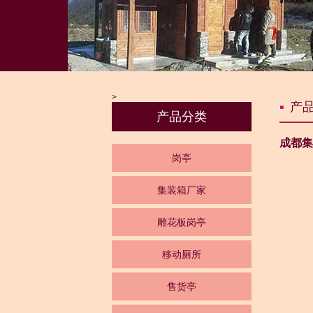
>
产
产品分类
成都集
岗亭
集装箱厂家
雕花板岗亭
移动厕所
售货亭