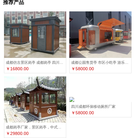
推荐产品
成都公园售货亭 市区小吃亭 游乐园售票亭
成都仿古景区岗亭 成都岗亭 四川岗亭厂家
￥58000.00
￥16800.00
四川成都环保移动厕所厂家
￥58000.00
成都岗亭厂家，景区岗亭，中式岗亭，仿古岗亭
￥29800.00