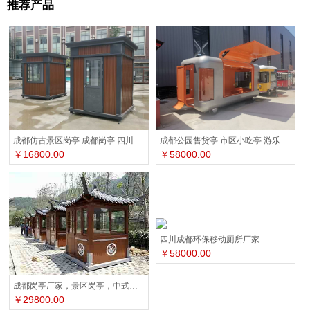
推荐产品
成都公园售货亭 市区小吃亭 游乐园售票亭
成都仿古景区岗亭 成都岗亭 四川岗亭厂家
￥58000.00
￥16800.00
四川成都环保移动厕所厂家
￥58000.00
成都岗亭厂家，景区岗亭，中式岗亭，仿古岗亭
￥29800.00